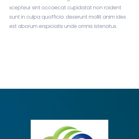
xcepteur sint occaecat cupidatat non roident
sunt in culpa quofficia. deserunt mollit anim ides
est aborum erspiciatis unde omnis istenatus.