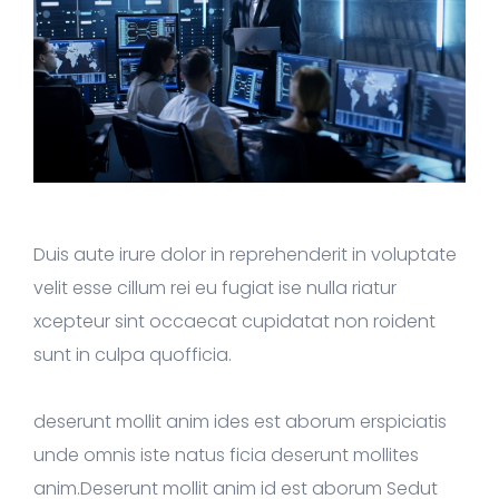
Duis aute irure dolor in reprehenderit in voluptate
velit esse cillum rei eu fugiat ise nulla riatur
xcepteur sint occaecat cupidatat non roident
sunt in culpa quofficia.
deserunt mollit anim ides est aborum erspiciatis
unde omnis iste natus ficia deserunt mollites
anim.Deserunt mollit anim id est aborum Sedut