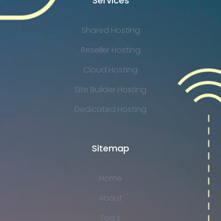
Services
Shared Hosting
Reseller Hosting
Cloud Hosting
Site Builder Hosting
Dedicated Hosting
Sitemap
Home
About
Faq's